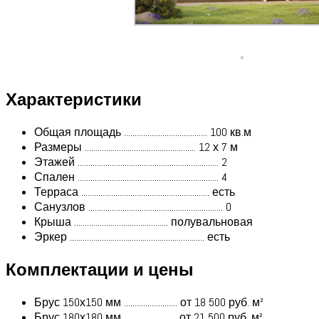
Характеристики
Общая площадь ....................................... 100 кв.м
Размеры .................................................... 12 х 7 м
Этажей .................................................................. 2
Спален .................................................................. 4
Терраса ............................................................ есть
Санузлов ............................................................... 0
Крыша ............................................ полувальновая
Эркер ............................................................... есть
Комплектации и цены
Брус 150х150 мм ......................... от 18 500 руб. м²
Брус 180х180 мм ..........................от 21 500 руб. м²